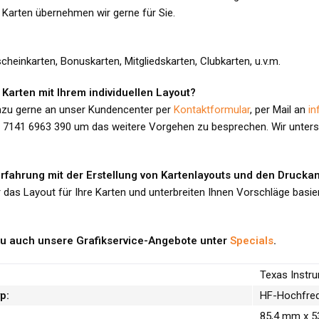
 Karten übernehmen wir gerne für Sie.
heinkarten, Bonuskarten, Mitgliedskarten, Clubkarten, u.v.m.
Karten mit Ihrem individuellen Layout?
azu gerne an unser Kundencenter per
Kontaktformular
, per Mail an
in
) 7141 6963 390 um das weitere Vorgehen zu besprechen. Wir unterstü
Erfahrung mit der Erstellung von Kartenlayouts und den Druck
r das Layout für Ihre Karten und unterbreiten Ihnen Vorschläge basi
u auch unsere Grafikservice-Angebote unter
Specials
.
Texas Instr
p:
HF-Hochfre
85,4 mm x 