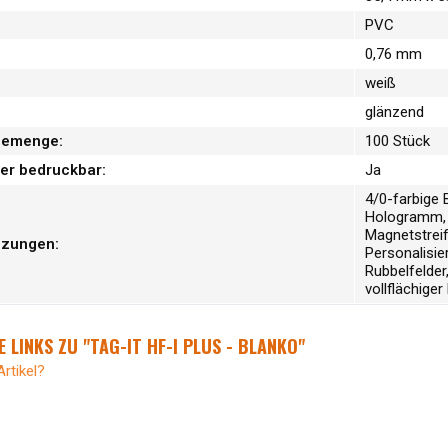
PVC
0,76 mm
weiß
glänzend
memenge:
100 Stück
er bedruckbar:
Ja
4/0-farbige 
Hologramm, 
Magnetstreife
nzungen:
Personalisi
Rubbelfelder,
vollflächiger
 LINKS ZU "TAG-IT HF-I PLUS - BLANKO"
rtikel?