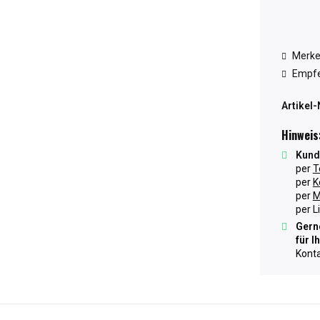
Merk
Empfe
Artikel-
Hinweis
Kund
per
T
per
K
per
M
per L
Gerne
für I
Konta