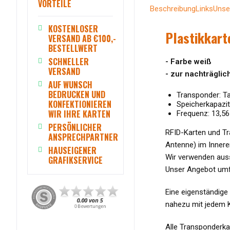
VORTEILE
Beschreibung
Links
Unse
KOSTENLOSER
Plastikkart
VERSAND AB €100,-
BESTELLWERT
SCHNELLER
- Farbe weiß
VERSAND
- zur nachträgli
AUF WUNSCH
BEDRUCKEN UND
Transponder: Ta
KONFEKTIONIEREN
Speicherkapazitä
WIR IHRE KARTEN
Frequenz: 13,5
PERSÖNLICHER
RFID-Karten und Tra
ANSPRECHPARTNER
Antenne) im Inneren
HAUSEIGENER
Wir verwenden auss
GRAFIKSERVICE
Unser Angebot umfa
Eine eigenständige
nahezu mit jedem K
Alle Transponderka