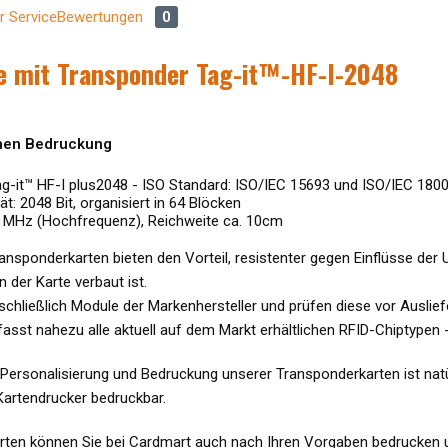
r Service
Bewertungen
0
e mit Transponder Tag-it™-HF-I-2048
chen Bedruckung
g-it™ HF-I plus2048 - ISO Standard: ISO/IEC 15693 und ISO/IEC 180
t: 2048 Bit, organisiert in 64 Blöcken
6 MHz (Hochfrequenz), Reichweite ca. 10cm
nsponderkarten bieten den Vorteil, resistenter gegen Einflüsse der U
 der Karte verbaut ist.
chließlich Module der Markenhersteller und prüfen diese vor Ausliefe
sst nahezu alle aktuell auf dem Markt erhältlichen RFID-Chiptypen 
 Personalisierung und Bedruckung unserer Transponderkarten ist nat
artendrucker bedruckbar.
rten können Sie bei Cardmart auch nach Ihren Vorgaben bedrucken un