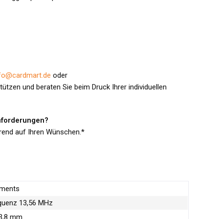
fo@cardmart.de
oder
tzen und beraten Sie beim Druck Ihrer individuellen
anforderungen?
erend auf Ihren Wünschen.*
uments
quenz 13,56 MHz
53,8 mm