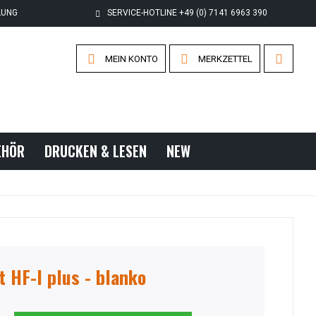
LUNG
SERVICE-HOTLINE +49 (0) 7141 6963 390
MEIN KONTO
MERKZETTEL
EHÖR
DRUCKEN & LESEN
NEW
t HF-I plus - blanko