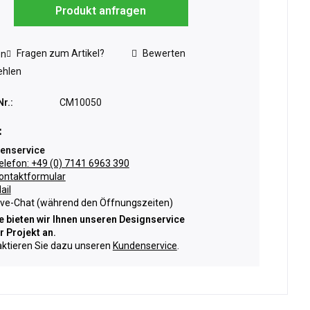
Produkt anfragen
Fragen zum Artikel?
Bewerten
en
hlen
Nr.:
CM10050
:
enservice
elefon: +49 (0) 7141 6963 390
ontaktformular
ail
ive-Chat (während den Öffnungszeiten)
 bieten wir Ihnen unseren Designservice
hr Projekt an.
ktieren Sie dazu unseren
Kundenservice
.