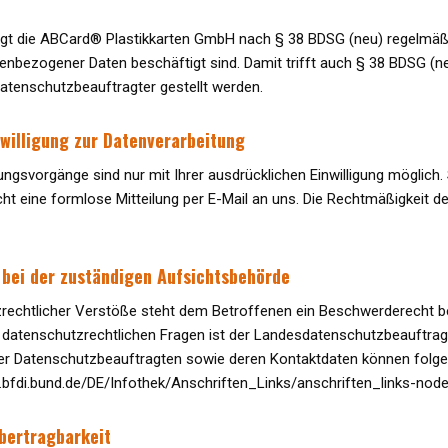
t die ABCard® Plastikkarten GmbH nach § 38 BDSG (neu) regelmäßig 
enbezogener Daten beschäftigt sind. Damit trifft auch § 38 BDSG (n
atenschutzbeauftragter gestellt werden.
nwilligung zur Datenverarbeitung
ngsvorgänge sind nur mit Ihrer ausdrücklichen Einwilligung möglich. Si
cht eine formlose Mitteilung per E-Mail an uns. Die Rechtmäßigkeit d
bei der zuständigen Aufsichtsbehörde
zrechtlicher Verstöße steht dem Betroffenen ein Beschwerderecht b
 datenschutzrechtlichen Fragen ist der Landesdatenschutzbeauftra
e der Datenschutzbeauftragten sowie deren Kontaktdaten können fo
.bfdi.bund.de/DE/Infothek/Anschriften_Links/anschriften_links-node
bertragbarkeit