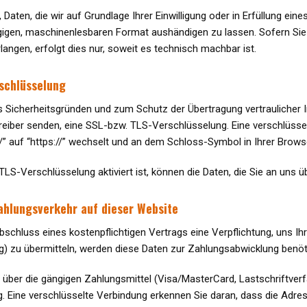
Daten, die wir auf Grundlage Ihrer Einwilligung oder in Erfüllung ein
ngigen, maschinenlesbaren Format aushändigen zu lassen. Sofern Sie 
langen, erfolgt dies nur, soweit es technisch machbar ist.
rschlüsselung
s Sicherheitsgründen und zum Schutz der Übertragung vertraulicher I
reiber senden, eine SSL-bzw. TLS-Verschlüsselung. Eine verschlüsse
/” auf “https://” wechselt und an dem Schloss-Symbol in Ihrer Browse
LS-Verschlüsselung aktiviert ist, können die Daten, die Sie an uns üb
ahlungsverkehr auf dieser Website
schluss eines kostenpflichtigen Vertrags eine Verpflichtung, uns I
) zu übermitteln, werden diese Daten zur Zahlungsabwicklung benöti
über die gängigen Zahlungsmittel (Visa/MasterCard, Lastschriftverfa
 Eine verschlüsselte Verbindung erkennen Sie daran, dass die Adress