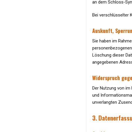
an dem Schloss-Symb
Bei verschlüsselter 
Auskunft, Sperru
Sie haben im Rahmen
personenbezogenen D
Löschung dieser Dat
angegebenen Adress
Widerspruch geg
Der Nutzung von im 
und Informationsmate
unverlangten Zusend
3. Datenerfass