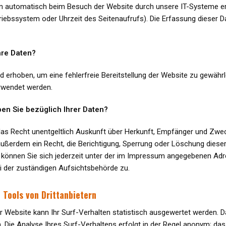
 automatisch beim Besuch der Website durch unsere IT-Systeme erfa
riebssystem oder Uhrzeit des Seitenaufrufs). Die Erfassung dieser 
hre Daten?
ird erhoben, um eine fehlerfreie Bereitstellung der Website zu gewäh
rwendet werden.
en Sie bezüglich Ihrer Daten?
 das Recht unentgeltlich Auskunft über Herkunft, Empfänger und Zw
 außerdem ein Recht, die Berichtigung, Sperrung oder Löschung diese
önnen Sie sich jederzeit unter der im Impressum angegebenen Adre
 der zuständigen Aufsichtsbehörde zu.
 Tools von Drittanbietern
 Website kann Ihr Surf-Verhalten statistisch ausgewertet werden. 
Die Analyse Ihres Surf-Verhaltens erfolgt in der Regel anonym; das 