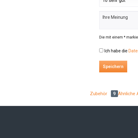
Die mit einem * markier
Ich habe die
Date
Speichern
Zubehör
9
Ähnliche A