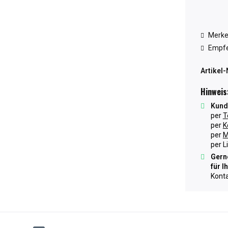
Merk
Empfe
Artikel-
Hinweis
Kund
per
T
per
K
per
M
per L
Gerne
für I
Konta