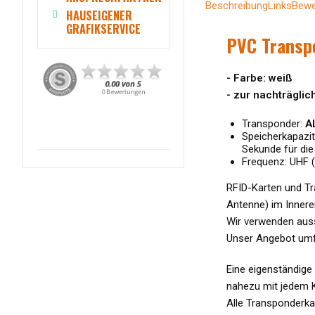
Beschreibung
Links
Bewe
HAUSEIGENER
GRAFIKSERVICE
PVC Transp
- Farbe: weiß
-
zur nachträgli
Transponder:
A
Speicherkapazit
Sekunde für di
Frequenz: UHF 
RFID-Karten und Tra
Antenne) im Inneren
Wir verwenden auss
Unser Angebot umfa
Eine eigenständige
nahezu mit jedem K
Alle Transponderka