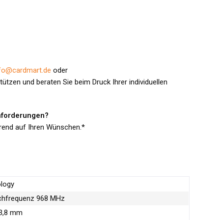
fo@cardmart.de
oder
tzen und beraten Sie beim Druck Ihrer individuellen
anforderungen?
erend auf Ihren Wünschen.*
ology
chfrequenz 968 MHz
53,8 mm