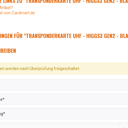
 LINKS ZU "TRANSPONDERKARTE UHF - HIGGS3 GEN2 - BL
rtikel?
el von Cardmart.de
NGEN FÜR "TRANSPONDERKARTE UHF - HIGGS3 GEN2 - BL
REIBEN
n werden nach Überprüfung freigeschaltet.