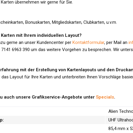
 Karten übernehmen wir gerne für Sie.
heinkarten, Bonuskarten, Mitgliedskarten, Clubkarten, u.v.m.
Karten mit Ihrem individuellen Layout?
azu gerne an unser Kundencenter per
Kontaktformular
, per Mail an
in
) 7141 6963 390 um das weitere Vorgehen zu besprechen. Wir unterstü
Erfahrung mit der Erstellung von Kartenlayouts und den Druck
r das Layout für Ihre Karten und unterbreiten Ihnen Vorschläge basi
u auch unsere Grafikservice-Angebote unter
Specials
.
Alien Techn
p:
UHF Ultraho
85,4 mm x 