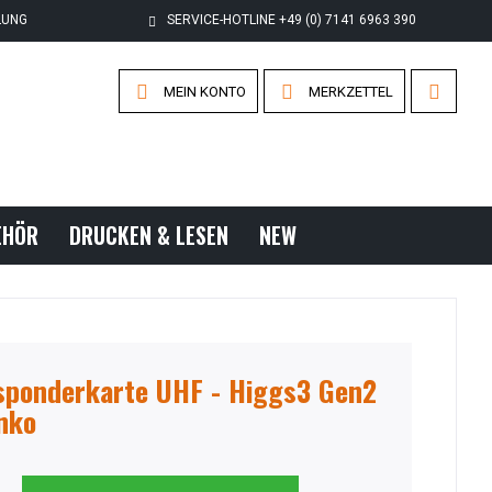
LUNG
SERVICE-HOTLINE +49 (0) 7141 6963 390
MEIN KONTO
MERKZETTEL
EHÖR
DRUCKEN & LESEN
NEW
sponderkarte UHF - Higgs3 Gen2
anko