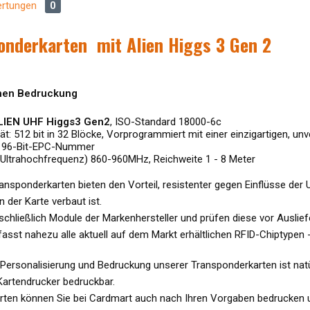
rtungen
0
onderkarten
mit Alien Higgs 3 Gen 2
chen Bedruckung
LIEN UHF Higgs3 Gen2
, ISO-Standard 18000-6c
ät: 512 bit in 32 Blöcke, Vorprogrammiert mit einer einzigartigen, 
e 96-Bit-EPC-Nummer
(Ultrahochfrequenz) 860-960MHz, Reichweite 1 - 8 Meter
nsponderkarten bieten den Vorteil, resistenter gegen Einflüsse der U
 der Karte verbaut ist.
chließlich Module der Markenhersteller und prüfen diese vor Ausliefe
sst nahezu alle aktuell auf dem Markt erhältlichen RFID-Chiptypen 
 Personalisierung und Bedruckung unserer Transponderkarten ist nat
artendrucker bedruckbar.
rten können Sie bei Cardmart auch nach Ihren Vorgaben bedrucken un