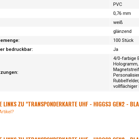
PVC
0,76 mm
weiß
glänzend
memenge:
100 Stück
er bedruckbar:
Ja
4/0-farbige 
Hologramm, 
Magnetstreife
nzungen:
Personalisi
Rubbelfelder,
vollflächiger
 LINKS ZU "TRANSPONDERKARTE UHF - HIGGS3 GEN2 - BL
rtikel?