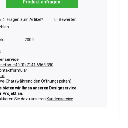
Produkt anfragen
Fragen zum Artikel?
Bewerten
en
hlen
Nr.:
2009
:
enservice
elefon: +49 (0) 7141 6963 390
ontaktformular
ail
ive-Chat (während den Öffnungszeiten)
 bieten wir Ihnen unseren Designservice
hr Projekt an.
ktieren Sie dazu unseren
Kundenservice
.