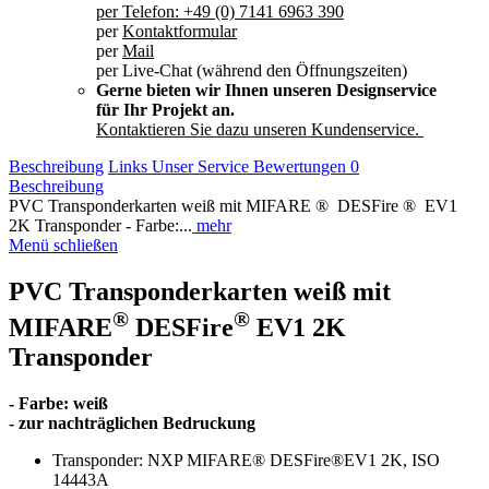
per
Telefon: +49 (0) 7141 6963 390
per
Kontaktformular
per
Mail
per Live-Chat (während den Öffnungszeiten)
Gerne bieten wir Ihnen unseren Designservice
für Ihr Projekt an.
Kontaktieren Sie dazu unseren
Kundenservice
.
Beschreibung
Links
Unser Service
Bewertungen
0
Beschreibung
PVC Transponderkarten weiß mit MIFARE ® DESFire ® EV1
2K Transponder - Farbe:...
mehr
Menü schließen
PVC Transponderkarten weiß mit
®
®
MIFARE
DESFire
EV1 2K
Transponder
- Farbe: weiß
- zur nachträglichen Bedruckung
Transponder: NXP MIFARE® DESFire®EV1 2K, ISO
14443A