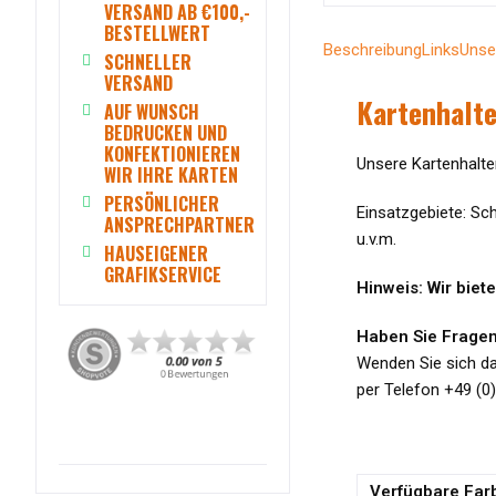
VERSAND AB €100,-
BESTELLWERT
Beschreibung
Links
Unse
SCHNELLER
VERSAND
Kartenhalt
AUF WUNSCH
BEDRUCKEN UND
KONFEKTIONIEREN
Unsere Kartenhalte
WIR IHRE KARTEN
PERSÖNLICHER
Einsatzgebiete: Sch
ANSPRECHPARTNER
u.v.m.
HAUSEIGENER
GRAFIKSERVICE
Hinweis: Wir biet
Haben Sie Fragen
Wenden Sie sich d
per Telefon +49 (0
Verfügbare Far