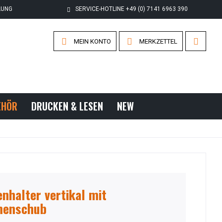
LUNG
SERVICE-HOTLINE +49 (0) 7141 6963 390
MEIN KONTO
MERKZETTEL
EHÖR
DRUCKEN & LESEN
NEW
nhalter vertikal mit
enschub