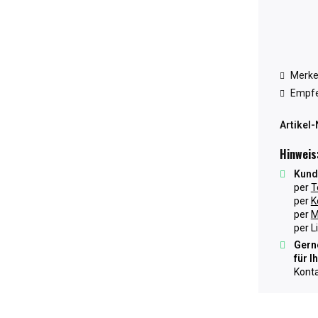
Merk
Empfe
Artikel-
Hinweis
Kund
per
T
per
K
per
M
per L
Gerne
für I
Konta