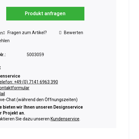
Produkt anfragen
Fragen zum Artikel?
Bewerten
en
hlen
Nr.:
5003059
:
enservice
elefon: +49 (0) 7141 6963 390
ontaktformular
ail
ive-Chat (während den Öffnungszeiten)
 bieten wir Ihnen unseren Designservice
hr Projekt an.
ktieren Sie dazu unseren
Kundenservice
.