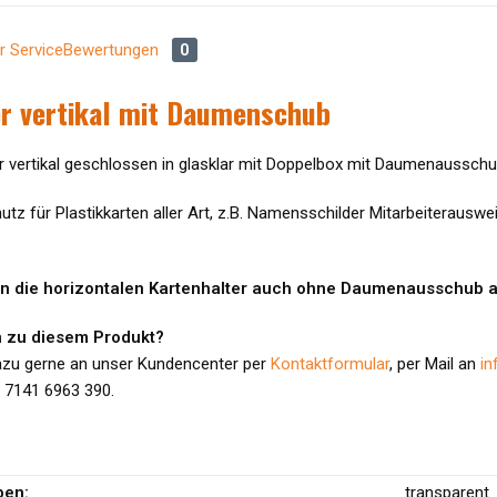
r Service
Bewertungen
0
er vertikal mit Daumenschub
r vertikal geschlossen in glasklar mit Doppelbox mit Daumenausschu
utz für Plastikkarten aller Art, z.B. Namensschilder Mitarbeiterausw
en die horizontalen Kartenhalter auch ohne Daumenausschub an
 zu diesem Produkt?
azu gerne an unser Kundencenter per
Kontaktformular
, per Mail an
in
) 7141 6963 390.
ben:
transparent