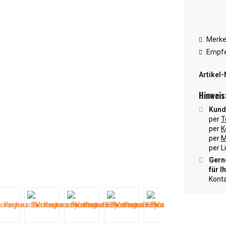
Merk
Empfe
Artikel-
Hinweis
Kund
per
T
per
K
per
M
per L
Gerne
für I
Konta