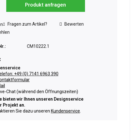
Produkt anfragen
Fragen zum Artikel?
Bewerten
en
hlen
Nr.:
CM10222.1
:
enservice
elefon: +49 (0) 7141 6963 390
ontaktformular
ail
ive-Chat (während den Öffnungszeiten)
 bieten wir Ihnen unseren Designservice
hr Projekt an.
ktieren Sie dazu unseren
Kundenservice
.