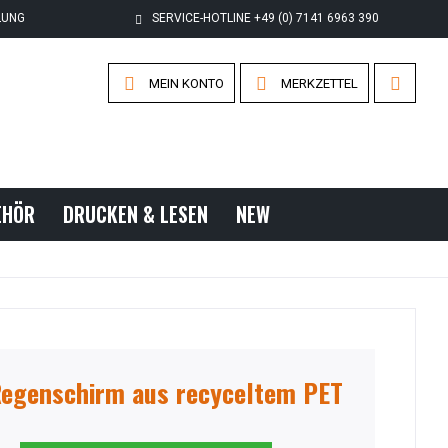
LUNG
SERVICE-HOTLINE +49 (0) 7141 6963 390
MEIN KONTO
MERKZETTEL
EHÖR
DRUCKEN & LESEN
NEW
Regenschirm aus recyceltem PET