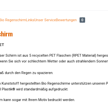
e Bio Regenschirm
Links
Unser Service
Bewertungen
0
chirm
PET
er Schirm ist aus 5 recycelten PET Flaschen (RPET Material) hergest
 wenn Sie sich vor schlechtem Wetter oder auch strahlendem Sonnen
aß durch den Regen zu spazieren.
 Kunststoff hergestellten Bio Regenschirme unterstützen unseren Pa
 Plastik
®
wird standardmäßig aufgedruckt.
m kann sogar mit Ihrem Motiv bedruckt werden.